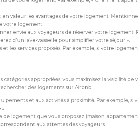
ts forts de votre logement. Par exemple, « Charmant appa
 en valeur les avantages de votre logement. Mentionnez l
de votre logement.
onner envie aux voyageurs de réserver votre logement. P
erez d’un lave-vaisselle pour simplifier votre séjour ».
et les services proposés. Par exemple, si votre logemen
les catégories appropriées, vous maximisez la visibilité de
 rechercher des logements sur Airbnb.
 équipements et aux activités à proximité. Par exemple, si v
 ».
pe de logement que vous proposez (maison, appartement,
 correspondent aux attentes des voyageurs.