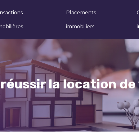
nsactions
Placements
obilières
immobiliers
r réussir la location d