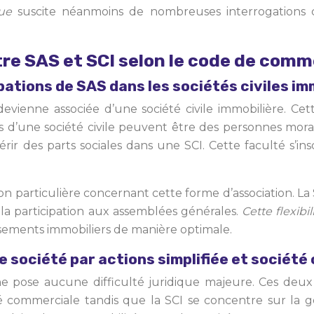
que
suscite néanmoins de nombreuses interrogations con
ntre SAS et SCI selon le code de com
pations de SAS dans les sociétés civiles im
evienne associée d’une société civile immobilière. Cet
ociés d’une société civile peuvent être des personnes mo
r des parts sociales dans une SCI. Cette faculté s’insc
 particulière concernant cette forme d’association. La S
t la participation aux assemblées générales.
Cette flexibi
ssements immobiliers de manière optimale.
 société par actions simplifiée et société 
ne pose aucune difficulté juridique majeure. Ces deux 
 commerciale tandis que la SCI se concentre sur la ges